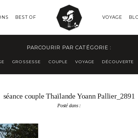
ONS
BEST OF
VOYAGE
BL
PARCOURIR PAR CATÉGORIE :
GE
GROSSESSE
COUPLE
VOYAGE
DÉCOUVERTE
séance couple Thaïlande Yoann Pallier_2891
Posté dans :