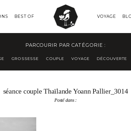
ONS
BEST OF
VOYAGE
BL
PARCOURIR PAR CATÉGORIE :
GE
GROSSESSE
COUPLE
VOYAGE
DÉCOUVERTE
séance couple Thaïlande Yoann Pallier_3014
Posté dans :