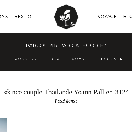
ONS
BEST OF
VOYAGE
BL
PARCOURIR PAR CATÉGORIE :
GE
GROSSESSE
COUPLE
VOYAGE
DÉCOUVERTE
séance couple Thaïlande Yoann Pallier_3124
Posté dans :