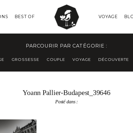
ONS
BEST OF
VOYAGE
BL
PARCOURIR PAR CATÉGORIE :
GE
GROSSESSE
COUPLE
VOYAGE
DÉCOUVERTE
Yoann Pallier-Budapest_39646
Posté dans :