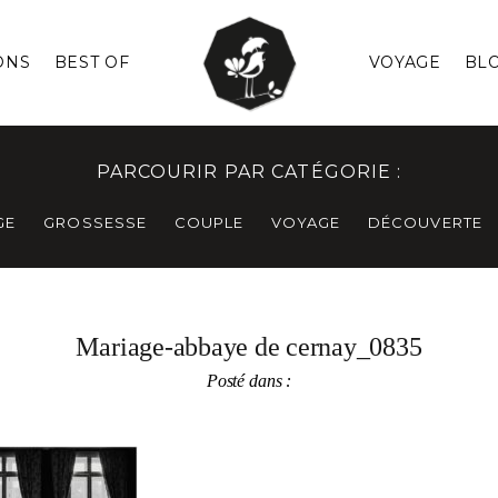
ONS
BEST OF
VOYAGE
BL
PARCOURIR PAR CATÉGORIE :
GE
GROSSESSE
COUPLE
VOYAGE
DÉCOUVERTE
Mariage-abbaye de cernay_0835
Posté dans :