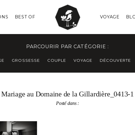
ONS
BEST OF
VOYAGE
BL
PARCOURIR PAR CATÉGORIE :
GE
GROSSESSE
COUPLE
VOYAGE
DÉCOUVERTE
Mariage au Domaine de la Gillardière_0413-1
Posté dans :