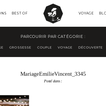
ONS
BEST OF
VOYAGE
BL
PARCOURIR PAR CATÉGORIE :
GE
GROSSESSE
COUPLE
VOYAGE
DÉCOUVERTE
MariageEmilieVincent_3345
Posté dans :