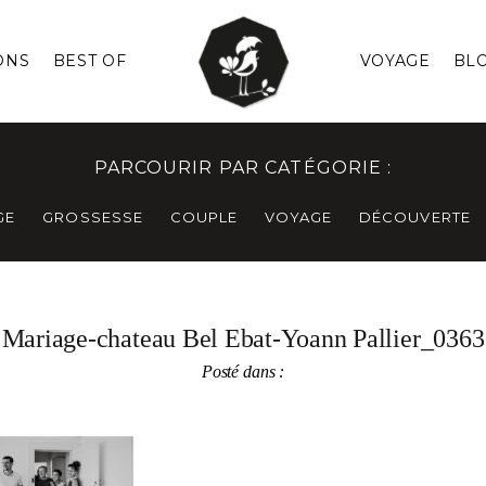
ONS
BEST OF
VOYAGE
BL
PARCOURIR PAR CATÉGORIE :
GE
GROSSESSE
COUPLE
VOYAGE
DÉCOUVERTE
Mariage-chateau Bel Ebat-Yoann Pallier_0363
Posté dans :