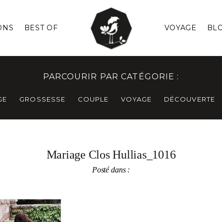
ONS
BEST OF
VOYAGE
BL
PARCOURIR PAR CATÉGORIE :
GE
GROSSESSE
COUPLE
VOYAGE
DÉCOUVERTE
Mariage Clos Hullias_1016
Posté dans :