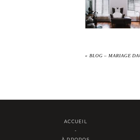
«
BLOG – MARIAGE D
ACCUEIL
-
À PROPOS