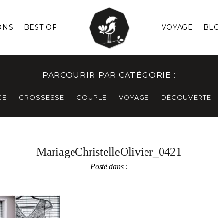
ONS
BEST OF
VOYAGE
BL
PARCOURIR PAR CATÉGORIE :
GE
GROSSESSE
COUPLE
VOYAGE
DÉCOUVERTE
MariageChristelleOlivier_0421
Posté dans :