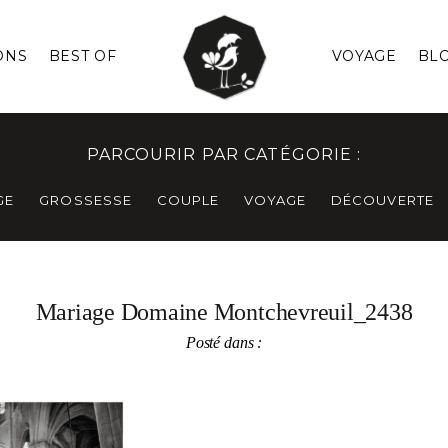
ONS
BEST OF
VOYAGE
BL
PARCOURIR PAR CATÉGORIE :
GE
GROSSESSE
COUPLE
VOYAGE
DÉCOUVERTE
Mariage Domaine Montchevreuil_2438
Posté dans :