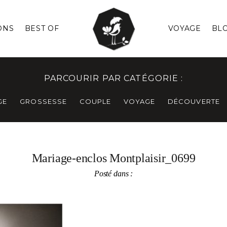
ONS
BEST OF
VOYAGE
BL
PARCOURIR PAR CATÉGORIE :
GE
GROSSESSE
COUPLE
VOYAGE
DÉCOUVERTE
Mariage-enclos Montplaisir_0699
Posté dans :