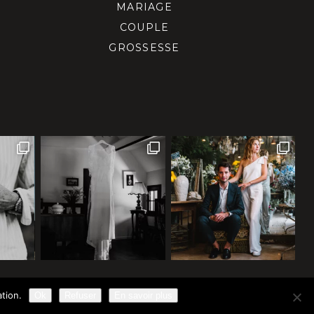
MARIAGE
COUPLE
GROSSESSE
tion.
Ok
Refuser
En savoir plus
AIN