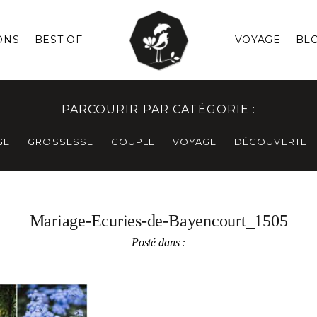
ONS
BEST OF
VOYAGE
BL
PARCOURIR PAR CATÉGORIE :
GE
GROSSESSE
COUPLE
VOYAGE
DÉCOUVERTE
Mariage-Ecuries-de-Bayencourt_1505
Posté dans :