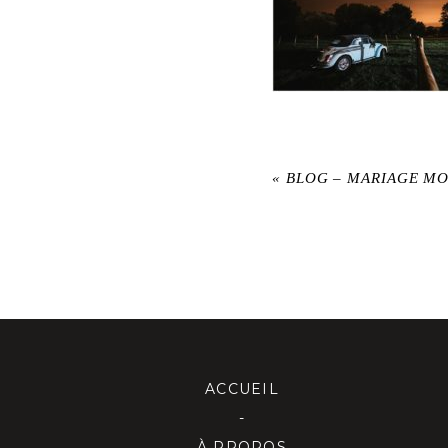
«
BLOG – MARIAGE M
ACCUEIL
-
À PROPOS