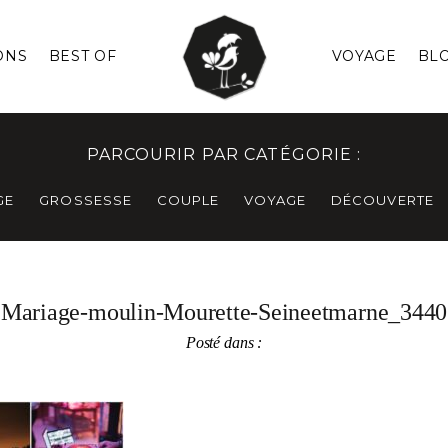
ONS
BEST OF
VOYAGE
BL
PARCOURIR PAR CATÉGORIE :
GE
GROSSESSE
COUPLE
VOYAGE
DÉCOUVERTE
Mariage-moulin-Mourette-Seineetmarne_3440
Posté dans :