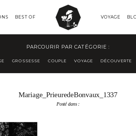
ONS
BEST OF
VOYAGE
BL
PARCOURIR PAR CATÉGORIE :
GE
GROSSESSE
COUPLE
VOYAGE
DÉCOUVERTE
Mariage_PrieuredeBonvaux_1337
Posté dans :