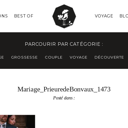
ONS
BEST OF
VOYAGE
BL
PARCOURIR PAR CATÉGORIE :
GE
GROSSESSE
COUPLE
VOYAGE
DÉCOUVERTE
Mariage_PrieuredeBonvaux_1473
Posté dans :