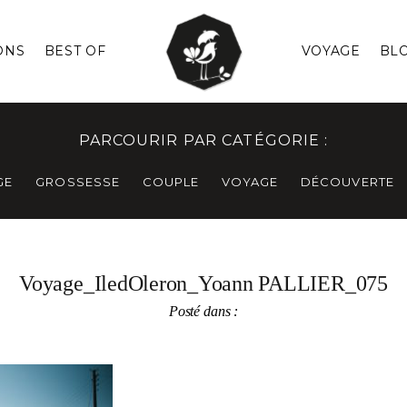
ONS
BEST OF
VOYAGE
BL
PARCOURIR PAR CATÉGORIE :
GE
GROSSESSE
COUPLE
VOYAGE
DÉCOUVERTE
Voyage_IledOleron_Yoann PALLIER_075
Posté dans :