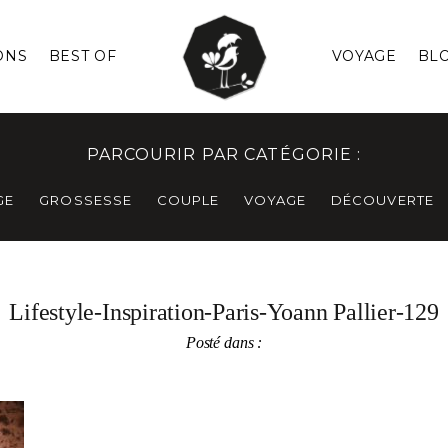
ONS
BEST OF
VOYAGE
BL
PARCOURIR PAR CATÉGORIE :
GE
GROSSESSE
COUPLE
VOYAGE
DÉCOUVERTE
Lifestyle-Inspiration-Paris-Yoann Pallier-129
Posté dans :