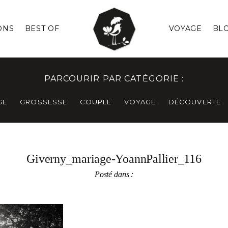
ONS
BEST OF
VOYAGE
BL
PARCOURIR PAR CATÉGORIE :
GE
GROSSESSE
COUPLE
VOYAGE
DÉCOUVERTE
Giverny_mariage-YoannPallier_116
Posté dans :