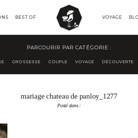
ONS
BEST OF
VOYAGE
BL
PARCOURIR PAR CATÉGORIE :
GE
GROSSESSE
COUPLE
VOYAGE
DÉCOUVERTE
mariage chateau de panloy_1277
Posté dans :