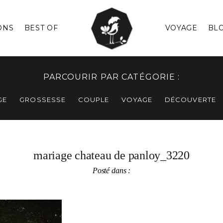
ONS
BEST OF
VOYAGE
BL
PARCOURIR PAR CATÉGORIE :
GE
GROSSESSE
COUPLE
VOYAGE
DÉCOUVERTE
mariage chateau de panloy_3220
Posté dans :