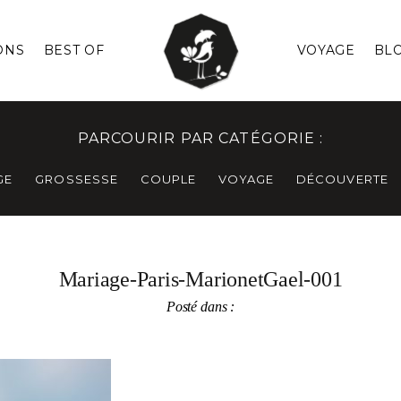
ONS
BEST OF
VOYAGE
BL
PARCOURIR PAR CATÉGORIE :
GE
GROSSESSE
COUPLE
VOYAGE
DÉCOUVERTE
Mariage-Paris-MarionetGael-001
Posté dans :