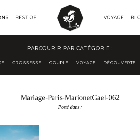
ONS
BEST OF
VOYAGE
BL
PARCOURIR PAR CATÉGORIE :
GE
GROSSESSE
COUPLE
VOYAGE
DÉCOUVERTE
Mariage-Paris-MarionetGael-062
Posté dans :