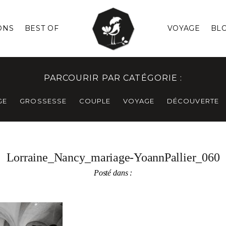
ONS
BEST OF
VOYAGE
BL
PARCOURIR PAR CATÉGORIE :
GE
GROSSESSE
COUPLE
VOYAGE
DÉCOUVERTE
Lorraine_Nancy_mariage-YoannPallier_060
Posté dans :