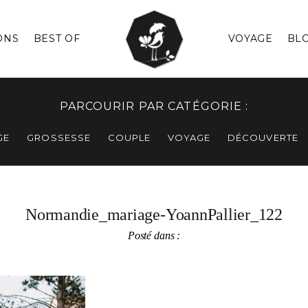
ONS
BEST OF
VOYAGE
BL
PARCOURIR PAR CATÉGORIE :
GE
GROSSESSE
COUPLE
VOYAGE
DÉCOUVERTE
Normandie_mariage-YoannPallier_122
Posté dans :