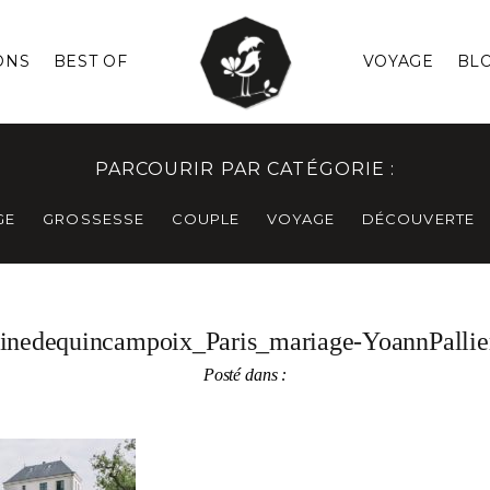
ONS
BEST OF
VOYAGE
BL
PARCOURIR PAR CATÉGORIE :
GE
GROSSESSE
COUPLE
VOYAGE
DÉCOUVERTE
inedequincampoix_Paris_mariage-YoannPallie
Posté dans :