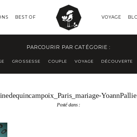
ONS
BEST OF
VOYAGE
BL
PARCOURIR PAR CATÉGORIE :
GE
GROSSESSE
COUPLE
VOYAGE
DÉCOUVERTE
inedequincampoix_Paris_mariage-YoannPallie
Posté dans :