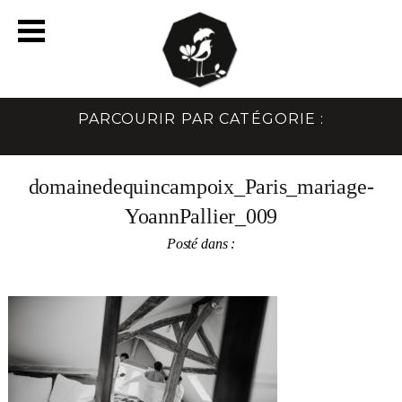
PARCOURIR PAR CATÉGORIE :
domainedequincampoix_Paris_mariage-
YoannPallier_009
Posté dans :