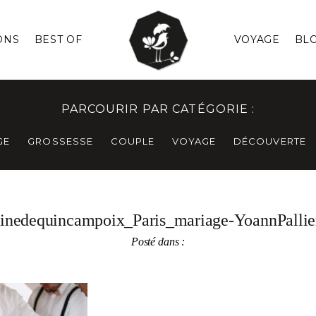
ONS
BEST OF
VOYAGE
BL
PARCOURIR PAR CATÉGORIE :
GE
GROSSESSE
COUPLE
VOYAGE
DÉCOUVERTE
inedequincampoix_Paris_mariage-YoannPallie
Posté dans :