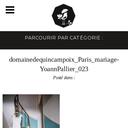
PARCOURIR PAR CATÉGORIE :
domainedequincampoix_Paris_mariage-
YoannPallier_023
Posté dans :