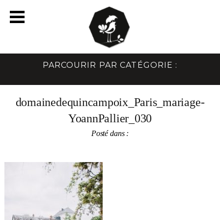
PARCOURIR PAR CATÉGORIE :
domainedequincampoix_Paris_mariage-
YoannPallier_030
Posté dans :