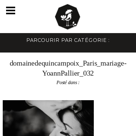
PARCOURIR PAR CATÉGORIE :
domainedequincampoix_Paris_mariage-
YoannPallier_032
Posté dans :