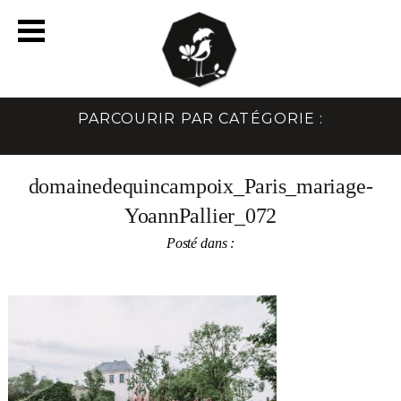
PARCOURIR PAR CATÉGORIE :
domainedequincampoix_Paris_mariage-
YoannPallier_072
Posté dans :