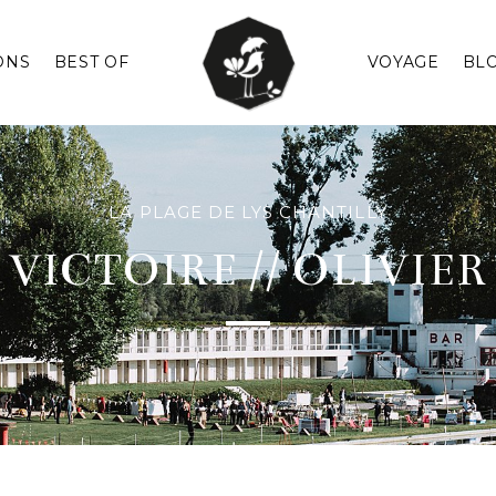
ONS
BEST OF
VOYAGE
BL
LA PLAGE DE LYS CHANTILLY
VICTOIRE // OLIVIER