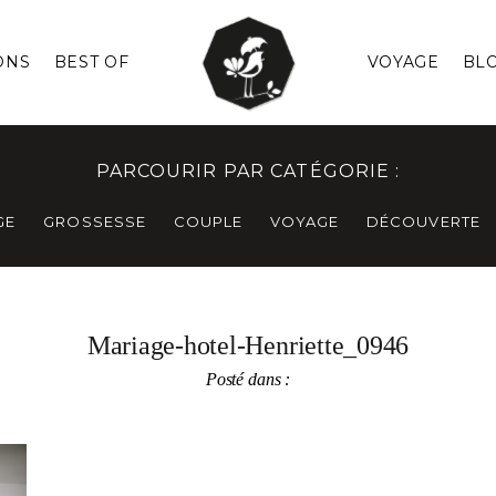
ONS
BEST OF
VOYAGE
BL
PARCOURIR PAR CATÉGORIE :
GE
GROSSESSE
COUPLE
VOYAGE
DÉCOUVERTE
Mariage-hotel-Henriette_0946
Posté dans :