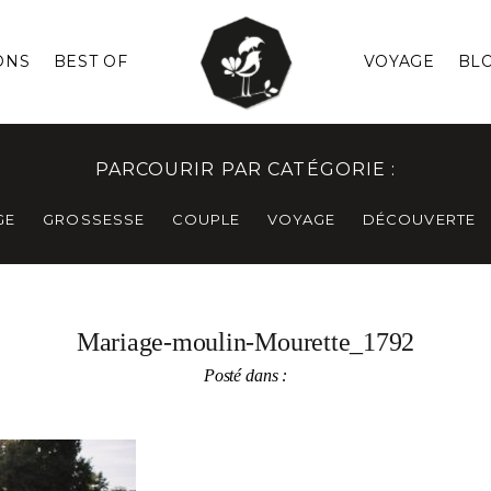
ONS
BEST OF
VOYAGE
BL
PARCOURIR PAR CATÉGORIE :
GE
GROSSESSE
COUPLE
VOYAGE
DÉCOUVERTE
Mariage-moulin-Mourette_1792
Posté dans :