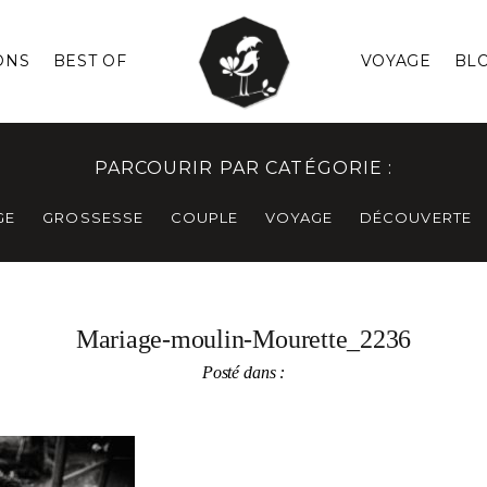
ONS
BEST OF
VOYAGE
BL
PARCOURIR PAR CATÉGORIE :
GE
GROSSESSE
COUPLE
VOYAGE
DÉCOUVERTE
Mariage-moulin-Mourette_2236
Posté dans :