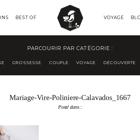
ONS
BEST OF
VOYAGE
BL
PARCOURIR PAR CATÉGORIE :
GE
GROSSESSE
COUPLE
VOYAGE
DÉCOUVERTE
Mariage-Vire-Poliniere-Calavados_1667
Posté dans :