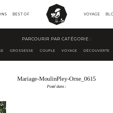
ONS
BEST OF
VOYAGE
BL
PARCOURIR PAR CATÉGORIE :
GE
GROSSESSE
COUPLE
VOYAGE
DÉCOUVERTE
Mariage-MoulinPley-Orne_0615
Posté dans :