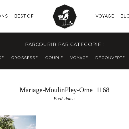
ONS
BEST OF
VOYAGE
BL
PARCOURIR PAR CATÉGORIE :
GE
GROSSESSE
COUPLE
VOYAGE
DÉCOUVERTE
Mariage-MoulinPley-Orne_1168
Posté dans :