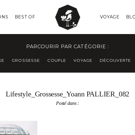
ONS
BEST OF
VOYAGE
BL
PARCOURIR PAR CATÉGORIE :
GE
GROSSESSE
COUPLE
VOYAGE
DÉCOUVERTE
Lifestyle_Grossesse_Yoann PALLIER_082
Posté dans :