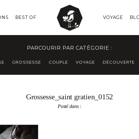
ONS
BEST OF
VOYAGE
BL
PARCOURIR PAR CATÉGORIE :
GE
GROSSESSE
COUPLE
VOYAGE
DÉCOUVERTE
Grossesse_saint gratien_0152
Posté dans :