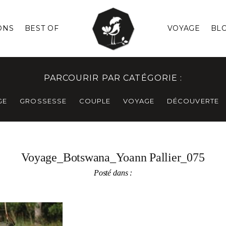
ONS
BEST OF
VOYAGE
BL
PARCOURIR PAR CATÉGORIE :
GE
GROSSESSE
COUPLE
VOYAGE
DÉCOUVERTE
Voyage_Botswana_Yoann Pallier_075
Posté dans :