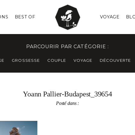
ONS
BEST OF
VOYAGE
BL
PARCOURIR PAR CATÉGORIE :
GE
GROSSESSE
COUPLE
VOYAGE
DÉCOUVERTE
Yoann Pallier-Budapest_39654
Posté dans :