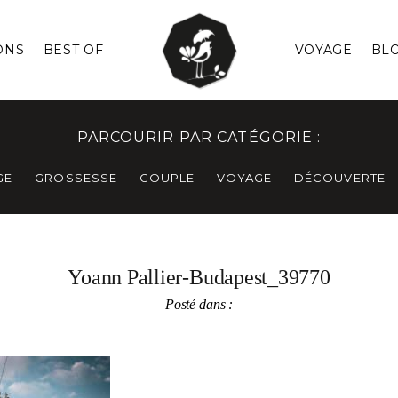
ONS
BEST OF
VOYAGE
BL
PARCOURIR PAR CATÉGORIE :
GE
GROSSESSE
COUPLE
VOYAGE
DÉCOUVERTE
Yoann Pallier-Budapest_39770
Posté dans :