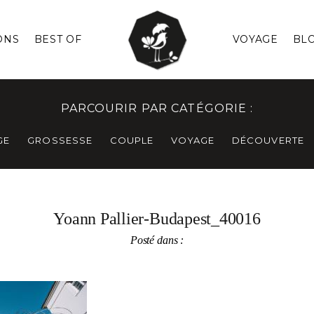
ONS
BEST OF
VOYAGE
BL
PARCOURIR PAR CATÉGORIE :
GE
GROSSESSE
COUPLE
VOYAGE
DÉCOUVERTE
Yoann Pallier-Budapest_40016
Posté dans :