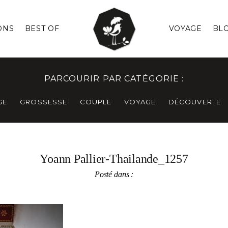
ONS
BEST OF
VOYAGE
BL
PARCOURIR PAR CATÉGORIE :
GE
GROSSESSE
COUPLE
VOYAGE
DÉCOUVERTE
Yoann Pallier-Thailande_1257
Posté dans :