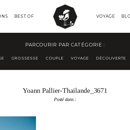
ONS
BEST OF
VOYAGE
BL
PARCOURIR PAR CATÉGORIE :
GE
GROSSESSE
COUPLE
VOYAGE
DÉCOUVERTE
Yoann Pallier-Thailande_3671
Posté dans :