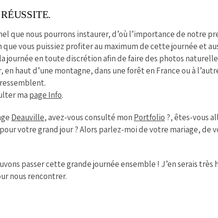
RÉUSSITE.
el que nous pourrons instaurer, d’où l’importance de notre pr
fin que vous puissiez profiter au maximum de cette journée et aus
la journée en toute discrétion afin de faire des photos naturell
er, en haut d’une montagne, dans une forêt en France ou à l’autr
 ressemblent.
sulter ma
page
Info
.
iage
Deauville
, avez-vous consulté mon
Portfolio
?, êtes-vous a
pour votre grand jour ? Alors parlez-moi de votre mariage, de v
vons passer cette grande journée ensemble ! J’en serais très 
ur nous rencontrer.