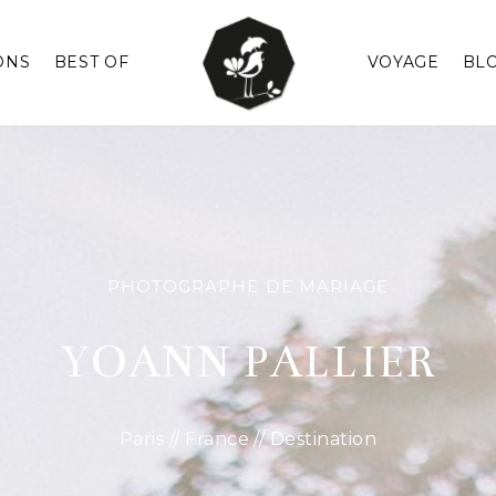
ONS
BEST OF
VOYAGE
BL
PHOTOGRAPHE DE MARIAGE
YOANN PALLIER
Paris // France // Destination