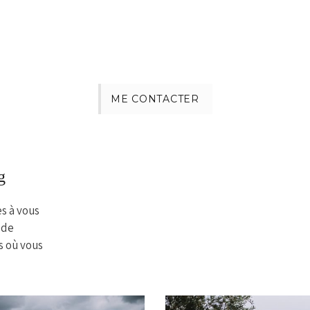
ME CONTACTER
g
es à vous
 de
s où vous