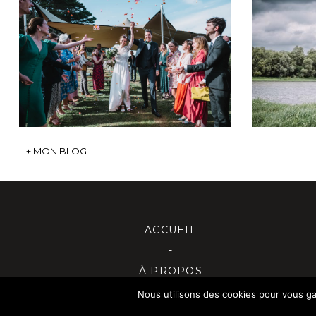
MARIAGE CÉCILE ET
SÉAN
NICOLAS
B
+ OUVRIR
+ MON BLOG
ACCUEIL
-
À PROPOS
BLOG
Nous utilisons des cookies pour vous gara
CONTACT