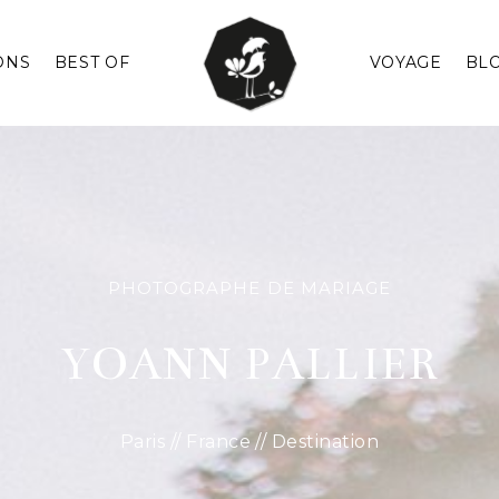
ONS
BEST OF
VOYAGE
BL
PHOTOGRAPHE DE MARIAGE
YOANN PALLIER
Paris // France // Destination