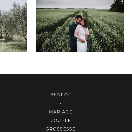
MARIAGE LA FERME DU
HULLIAS
POULT
+ OUVRIR
BEST OF
-
MARIAGE
COUPLE
GROSSESSE