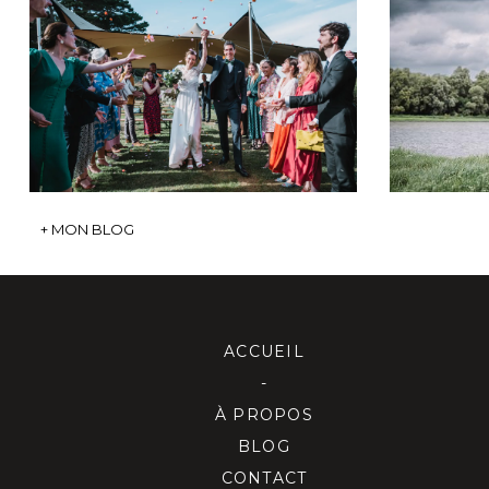
MARIAGE CÉCILE ET
SÉAN
NICOLAS
B
+ OUVRIR
+ MON BLOG
ACCUEIL
-
À PROPOS
BLOG
CONTACT