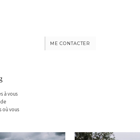
ME CONTACTER
g
es à vous
 de
s où vous